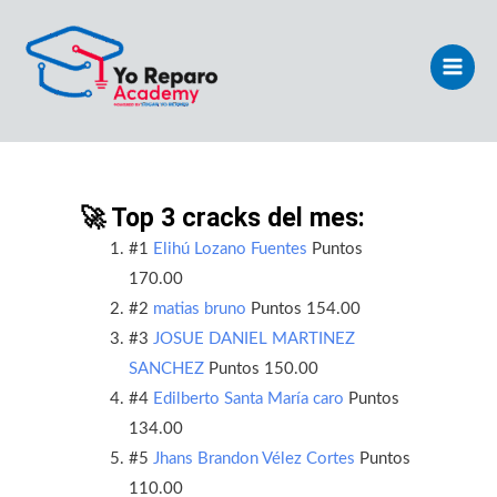
Ir
Main
al
Men
contenido
🚀 Top 3 cracks del mes:
#1
Elihú Lozano Fuentes
Puntos
170.00
#2
matias bruno
Puntos 154.00
#3
JOSUE DANIEL MARTINEZ
SANCHEZ
Puntos 150.00
#4
Edilberto Santa María caro
Puntos
134.00
#5
Jhans Brandon Vélez Cortes
Puntos
110.00