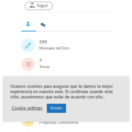
Seguir
599
Mensajes del Foro
7
Temas
0
Preguntas
Usamos cookies para asegurar que te damos la mejor
experiencia en nuestra web. Si continúas usando este
sitio, asumiremos que estás de acuerdo con ello..
0
Respuestas
Cookie settings
Acepto
0
Preguntas Comentarios