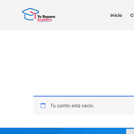
Ir
al
Inicio
C
contenido
Tu carrito está vacío.