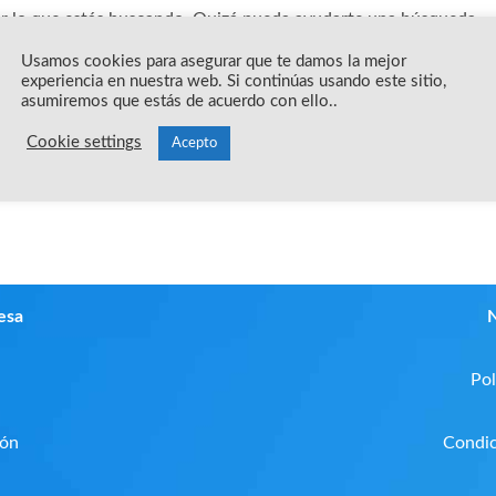
 lo que estás buscando. Quizá pueda ayudarte una búsqueda.
Usamos cookies para asegurar que te damos la mejor
experiencia en nuestra web. Si continúas usando este sitio,
asumiremos que estás de acuerdo con ello..
Cookie settings
Acepto
esa
N
Pol
ión
Condic