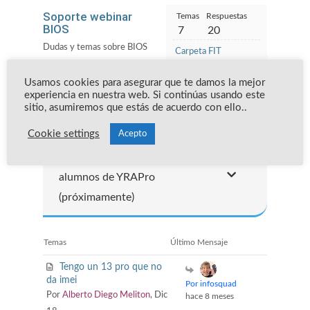
Soporte webinar
Temas
Respuestas
BIOS
7
20
Dudas y temas sobre BIOS
Carpeta FIT
Por Carlos
Alberto
Usamos cookies para asegurar que te damos la mejor
Martorano
, hace
experiencia en nuestra web. Si continúas usando este
7 meses
sitio, asumiremos que estás de acuerdo con ello..
Cookie settings
Acepto
Foro de soporte para
alumnos de YRAPro
(próximamente)
Temas
Último Mensaje
Tengo un 13 pro que no
da imei
Por infosquad
Por
Alberto Diego Meliton
, Dic
hace 8 meses