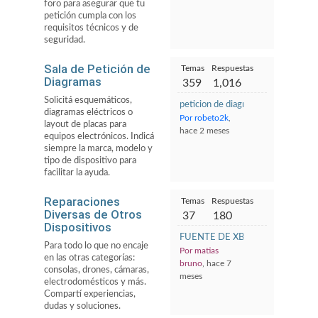
foro para asegurar que tu
petición cumpla con los
requisitos técnicos y de
seguridad.
Sala de Petición de
Temas
Respuestas
Diagramas
359
1,016
Solicitá esquemáticos,
peticion de diagrama notebook gi
diagramas eléctricos o
Por robeto2k
,
layout de placas para
hace 2 meses
equipos electrónicos. Indicá
siempre la marca, modelo y
tipo de dispositivo para
facilitar la ayuda.
Reparaciones
Temas
Respuestas
Diversas de Otros
37
180
Dispositivos
FUENTE DE XBOX 360 MARCA L
Para todo lo que no encaje
Por matias
en las otras categorías:
bruno
, hace 7
consolas, drones, cámaras,
meses
electrodomésticos y más.
Compartí experiencias,
dudas y soluciones.