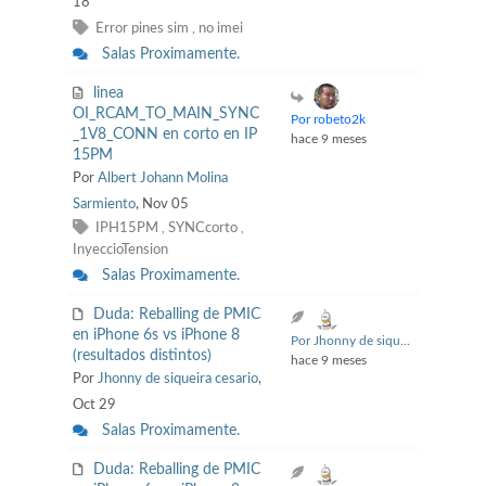
18
Error pines sim
no imei
,
Salas Proximamente.
linea
OI_RCAM_TO_MAIN_SYNC
Por robeto2k
_1V8_CONN en corto en IP
hace 9 meses
15PM
Por
Albert Johann Molina
Sarmiento
, Nov 05
IPH15PM
SYNCcorto
,
,
InyeccioTension
Salas Proximamente.
Duda: Reballing de PMIC
en iPhone 6s vs iPhone 8
Por Jhonny de siqu...
(resultados distintos)
hace 9 meses
Por
Jhonny de siqueira cesario
,
Oct 29
Salas Proximamente.
Duda: Reballing de PMIC