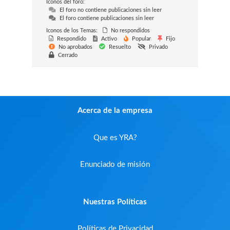
Iconos del foro:
El foro no contiene publicaciones sin leer
El foro contiene publicaciones sin leer
Iconos de los Temas:
No respondidos
Respondido
Activo
Popular
Fijo
No aprobados
Resuelto
Privado
Cerrado
Acerca de la empresa
Que es YRA?
Enunciado de misión
Nuestras Políticas
Políticas de Privacidad