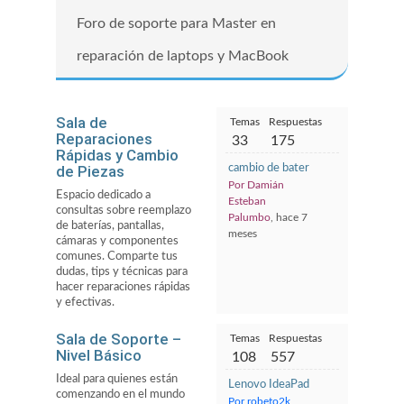
Foro de soporte para Master en
reparación de laptops y MacBook
Sala de
Temas
Respuestas
Reparaciones
33
175
Rápidas y Cambio
de Piezas
cambio de bateria bangho max 15
Por Damián
Espacio dedicado a
Esteban
consultas sobre reemplazo
Palumbo
, hace 7
de baterías, pantallas,
meses
cámaras y componentes
comunes. Comparte tus
dudas, tips y técnicas para
hacer reparaciones rápidas
y efectivas.
Sala de Soporte –
Temas
Respuestas
Nivel Básico
108
557
Ideal para quienes están
Lenovo IdeaPad Slim 3 15IAN8 - Fa
comenzando en el mundo
Por robeto2k
,