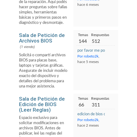
de la reparación. Aquí podés
hace 6 meses
hacer preguntas sobre fallas
simples, herramientas
básicas y primeros pasos en
diagnóstico y desmontaje.
Sala de Petición de
Temas
Respuestas
Archivos BIOS
144
512
(1 viendo)
por favor me podrian ayudar con l
Solicitá o compartí archivos
Por robeto2k
,
BIOS para placas base,
hace 5 meses
laptops y tarjetas gráficas.
Asegurate de incluir modelo
exacto del dispositivo y
detalles del problema para
una mejor asistencia.
Sala de Petición de
Temas
Respuestas
Edición de BIOS
66
311
(Leer Reglas)
edicion de bios de DA0P9CMB6C
Espacio exclusivo para
Por robeto2k
,
solicitar modificaciones en
hace 2 meses
archivos BIOS. Antes de
publicar, leé las reglas del