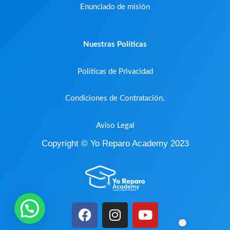
Enunciado de misión
Nuestras Políticas
Políticas de Privacidad
Condiciones de Contratación.
Aviso Legal
Copyright © Yo Reparo Academy 2023
F
I
Y
a
n
o