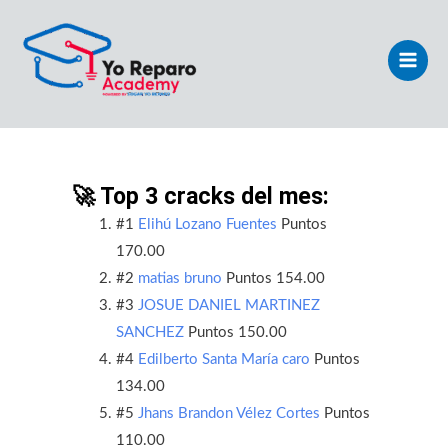
Ir
Main
al
Men
contenido
🚀 Top 3 cracks del mes:
#1
Elihú Lozano Fuentes
Puntos
170.00
#2
matias bruno
Puntos 154.00
#3
JOSUE DANIEL MARTINEZ
SANCHEZ
Puntos 150.00
#4
Edilberto Santa María caro
Puntos
134.00
#5
Jhans Brandon Vélez Cortes
Puntos
110.00