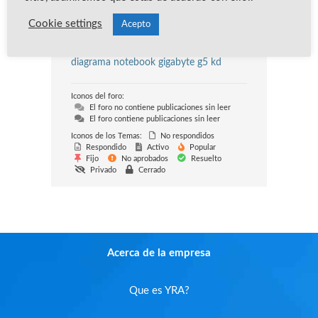
Nuestro miembro más reciente:
Cookie settings
Acepto
Kevin Ramirez
Último Mensaje:
peticion de
diagrama notebook gigabyte g5 kd
Iconos del foro:
El foro no contiene publicaciones sin leer
El foro contiene publicaciones sin leer
Iconos de los Temas:
No respondidos
Respondido
Activo
Popular
Fijo
No aprobados
Resuelto
Privado
Cerrado
Acerca de la empresa
Que es YRA?