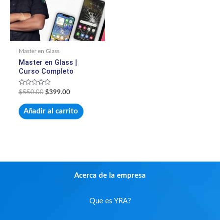
Master en Glass
Master en Glass |
Curso Completo
Valorado
$
550.00
$
399.00
con
0
de
Añadir al carrito
5
Acerca de la empresa
Que es YRA?