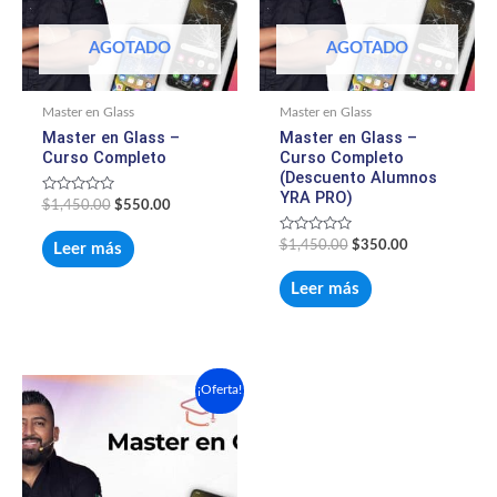
AGOTADO
AGOTADO
Master en Glass
Master en Glass
Master en Glass –
Master en Glass –
Curso Completo
Curso Completo
(Descuento Alumnos
YRA PRO)
Valorado
$
1,450.00
$
550.00
con
0
de
Valorado
$
1,450.00
$
350.00
Leer más
5
con
0
de
Leer más
5
El
El
¡Oferta!
precio
precio
original
actual
era:
es:
$550.00.
$399.00.