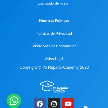
Enunciado de misión
Nuestras Políticas
Políticas de Privacidad
Condiciones de Contratación.
Aviso Legal
Copyright © Yo Reparo Academy 2023
F
I
Y
a
n
o