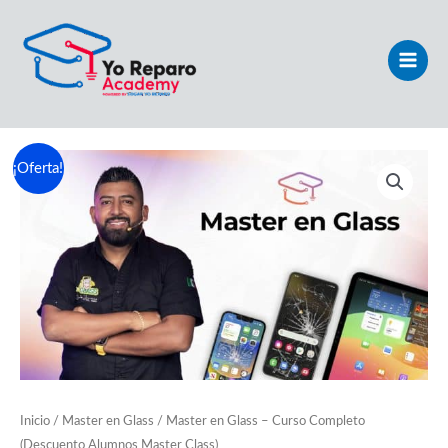
Ir
Main
al
Men
contenido
El
El
¡Oferta!
precio
precio
original
actual
era:
es:
$1,450.00.
$325.00.
Inicio
/
Master en Glass
/ Master en Glass – Curso Completo
(Descuento Alumnos Master Class)