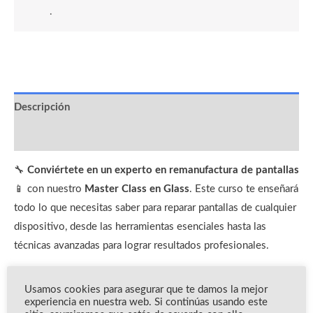
.
Descripción
Valoraciones (0)
🔧
Conviértete en un experto en remanufactura de pantallas
📱 con nuestro
Master Class en Glass
. Este curso te enseñará
todo lo que necesitas saber para reparar pantallas de cualquier
dispositivo, desde las herramientas esenciales hasta las
técnicas avanzadas para lograr resultados profesionales.
Aprende paso a paso
con módulos prácticos y teóricos que
Usamos cookies para asegurar que te damos la mejor
cubren desde la
preparación del equipo
hasta el proceso
experiencia en nuestra web. Si continúas usando este