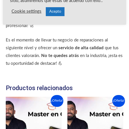
sitio, asumiremos que estás de acuerdo con ello..
completo de
laminado y pulido de pantallas
. Además, podrás
dominar
las técnicas necesarias para trabajar con pantallas
Cookie settings
Acepto
LCD, AMOLED y más. ¡Todo de manera fácil, rápida y
profesional! 🚀
Es el momento de llevar tu negocio de reparaciones al
siguiente nivel y ofrecer un
servicio de alta calidad
que tus
clientes valorarán.
No te quedes atrás
en la industria, ¡esta es
tu oportunidad de destacar! 💪
Productos relacionados
El
El
El
El
¡Oferta!
¡Oferta!
precio
precio
precio
precio
original
actual
original
actual
era:
es:
era:
es:
$1,450.00.
$550.00.
$1,450.00.
$350.00.