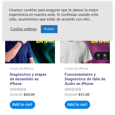
Productos relacionados
Usamos cookies para asegurar que te damos la mejor
experiencia en nuestra web. Si continúas usando este
El
El
El
El
¡Oferta!
¡Oferta!
sitio, asumiremos que estás de acuerdo con ello..
precio
precio
precio
precio
original
actual
original
actual
era:
es:
era:
es:
Cookie settings
Acepto
$120.00.
$60.00.
$120.00.
$55.00.
Cursos de iPhone
Cursos de iPhone
Diagnóstico y etapas
Funcionamiento y
de encendido en
Diagnóstico de falla de
iPhone
Audio en iPhone
Valorado
Valorado
$
120.00
$
60.00
$
120.00
$
55.00
con
con
0
0
de
de
Add to cart
Add to cart
5
5