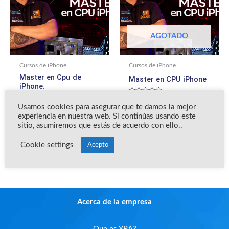
AGOTADO
Cursos de iPhone
Cursos de iPhone
Master en Cpu de
Master en CPU iPhone
iPhone.
Valorado
$
350.00
$
199.00
con
Usamos cookies para asegurar que te damos la mejor
Valorado
$
350.00
$
199.00
0
con
experiencia en nuestra web. Si continúas usando este
de
0
Leer más
5
sitio, asumiremos que estás de acuerdo con ello..
de
Añadir al carrito
5
Cookie settings
Acepto
Acerca de la empresa