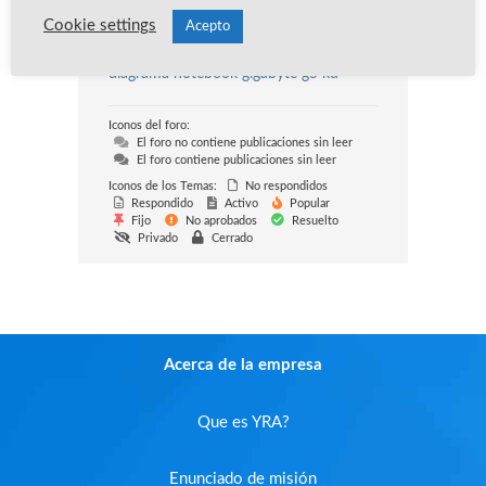
Kevin Ramirez
Cookie settings
Acepto
Último Mensaje:
peticion de
diagrama notebook gigabyte g5 kd
Iconos del foro:
El foro no contiene publicaciones sin leer
El foro contiene publicaciones sin leer
Iconos de los Temas:
No respondidos
Respondido
Activo
Popular
Fijo
No aprobados
Resuelto
Privado
Cerrado
Acerca de la empresa
Que es YRA?
Enunciado de misión