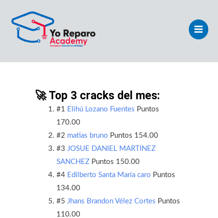
Ir
Main
al
Men
contenido
🚀 Top 3 cracks del mes:
#1
Elihú Lozano Fuentes
Puntos
170.00
#2
matias bruno
Puntos 154.00
#3
JOSUE DANIEL MARTINEZ
SANCHEZ
Puntos 150.00
#4
Edilberto Santa María caro
Puntos
134.00
#5
Jhans Brandon Vélez Cortes
Puntos
110.00