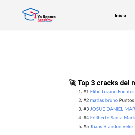
Ir
al
Inicio
contenido
🚀 Top 3 cracks del 
#1
Elihú Lozano Fuentes
#2
matias bruno
Puntos
#3
JOSUE DANIEL MA
#4
Edilberto Santa Marí
#5
Jhans Brandon Vélez