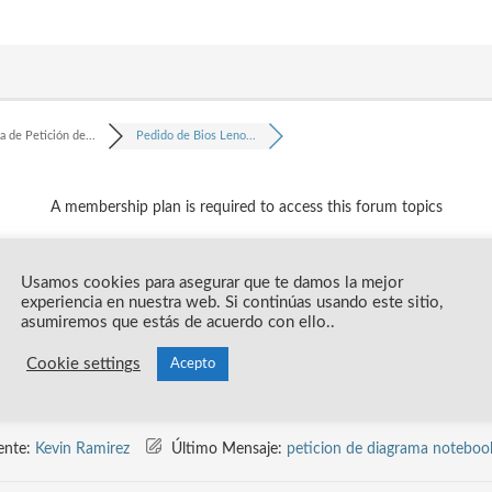
a de Petición de...
Pedido de Bios Leno...
A membership plan is required to access this forum topics
Usamos cookies para asegurar que te damos la mejor
experiencia en nuestra web. Si continúas usando este sitio,
asumiremos que estás de acuerdo con ello..
Cookie settings
Acepto
Últimos Mensajes
ente:
Kevin Ramirez
Último Mensaje:
peticion de diagrama noteboo