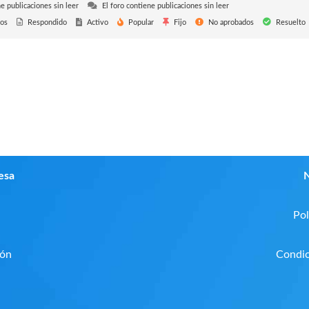
e publicaciones sin leer
El foro contiene publicaciones sin leer
os
Respondido
Activo
Popular
Fijo
No aprobados
Resuelto
esa
N
Pol
ión
Condic