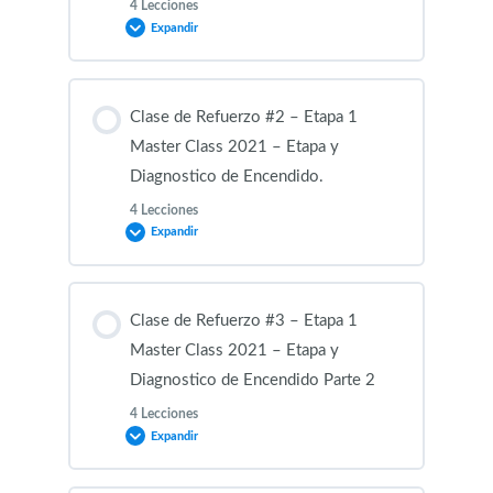
4 Lecciones
Expandir
Contenido de la Modulo
Clase de Refuerzo #2 – Etapa 1
0% COMPLETADO
0/4 pasos
Master Class 2021 – Etapa y
Diagnostico de Encendido.
4 Lecciones
Clase de Repaso #1 – Material Master Class
Expandir
2021 – Grupo #1
Contenido de la Modulo
Clase de Repaso #1 – Material Master Class
Clase de Refuerzo #3 – Etapa 1
2021 – Grupo #2
0% COMPLETADO
0/4 pasos
Master Class 2021 – Etapa y
Diagnostico de Encendido Parte 2
Clase de Repaso #1 – Material Master Class
4 Lecciones
Clase de Repaso #2 – Material Master Class
2021 – Grupo #3
Expandir
2021 – Grupo #1