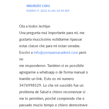
Clase de Repaso #11– Material Master Class
MAURIZIO CASU
2021 – Grupo #3
ENERO 9, 2022 A LAS 10:54 AM
Clase de Repaso #11– Material Master Class
Ola a todos lechipo
2021 – Grupo #4
Una pregunta mui importante para mi, me
gustaria muccissimo estidiarme ripassar
estas classe che para mi estan seradas.
Escriví a
info@yoreparoacademi.com
però
no
me responderon. Tambien si es possibile
agregarme a whatsapp o de forma manual o
tramite un link. Esto es mi numero
3476998529. Lo che mi sussidiò fue un
problema de Salud e chiero recomenzar si
me lo permiten, porché comprendo che e
passado mucio tempo e chiero demostrave