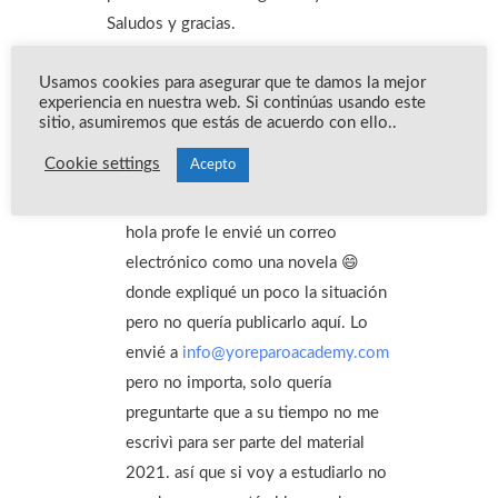
Saludos y gracias.
Usamos cookies para asegurar que te damos la mejor
Accede para responder
experiencia en nuestra web. Si continúas usando este
sitio, asumiremos que estás de acuerdo con ello..
MAURIZIO CASU
ENERO 12, 2022 A LAS 7:39 AM
Cookie settings
Acepto
hola profe le envié un correo
electrónico como una novela 😄
donde expliqué un poco la situación
pero no quería publicarlo aquí. Lo
envié a
info@yoreparoacademy.com
pero no importa, solo quería
preguntarte que a su tiempo no me
escrivì para ser parte del material
2021. así que si voy a estudiarlo no