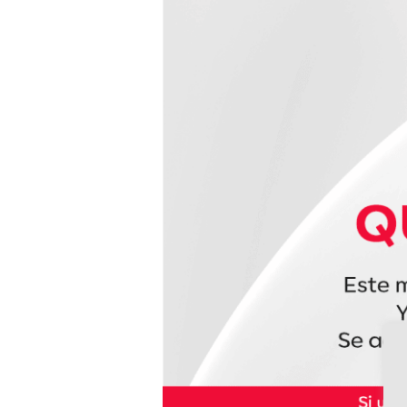
Premium-
Técnicas
para
RLRC
Componentes