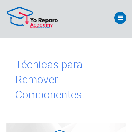
Ir
Main
al
Men
contenido
Técnicas para
Remover
Componentes
#05-