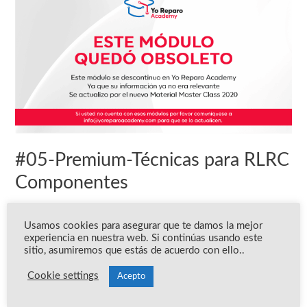
Premium-
Técnicas
para
RLRC
Componentes
#05-Premium-Técnicas para RLRC
Componentes
Premium
/ Por
Edgar Aguirre
Usamos cookies para asegurar que te damos la mejor
experiencia en nuestra web. Si continúas usando este
ESTE MÓDULO QUEDO OBSOLETO. A partir del 2020 este
sitio, asumiremos que estás de acuerdo con ello..
módulo quedo descontinuado y se actualizo por el contenido
Cookie settings
Acepto
de MASTER CLASS 2020, por lo tanto, estos módulos ya no
están disponibles. En su perfil debe de existir el contenido de