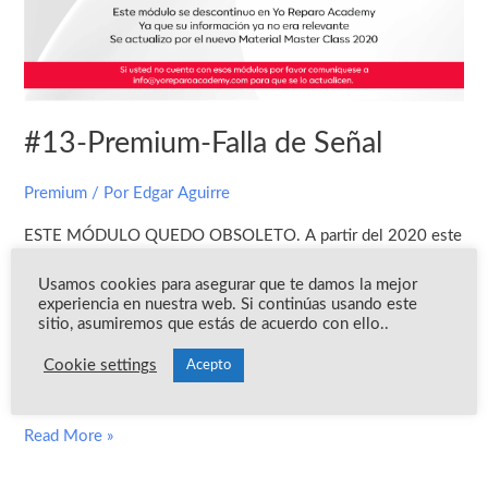
#13-Premium-Falla de Señal
Premium
/ Por
Edgar Aguirre
ESTE MÓDULO QUEDO OBSOLETO. A partir del 2020 este
módulo quedo descontinuado y se actualizo por el contenido
Usamos cookies para asegurar que te damos la mejor
de MASTER CLASS 2020, por lo tanto, estos módulos ya no
experiencia en nuestra web. Si continúas usando este
están disponibles. En su perfil debe de existir el contenido de
sitio, asumiremos que estás de acuerdo con ello..
Master Class que son 7 módulos de diagnóstico con el
Cookie settings
Acepto
material nuevo. De no existir […]
Read More »