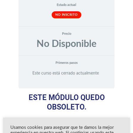
Estado actual
NO INSCRITO
Precio
No Disponible
Primeros pasos
Este curso está cerrado actualmente
ESTE MÓDULO QUEDO
OBSOLETO.
A partir del 2020 este módulo quedo
Usamos cookies para asegurar que te damos la mejor
descontinuado y se actualizo por el contenido de
experiencia en nuestra web. Si continúas usando este