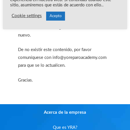
MASTER CLASS 2020, por lo tanto, estos
sitio, asumiremos que estás de acuerdo con ello..
módulos ya no están disponibles. En su perfil
Cookie settings
Acepto
debe de existir el contenido de Master Class que
son 7 módulos de diagnóstico con el material
nuevo.
De no existir este contenido, por favor
comuníquese con info@yoreparoacademy.com
para que se lo actualicen.
Gracias.
Acerca de la empresa
Que es YRA?