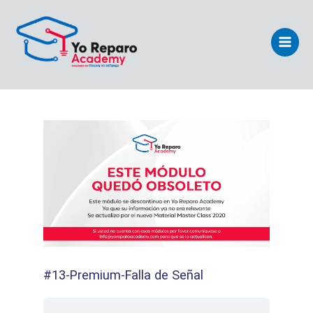
Ir
Main
al
Men
contenido
#13-Premium-Falla de Señal