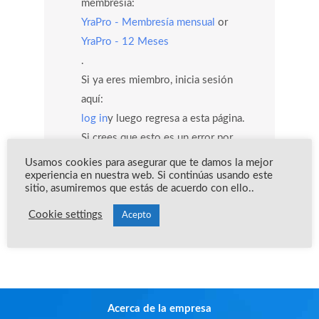
membresía:
YraPro - Membresía mensual
or
YraPro - 12 Meses
.
Si ya eres miembro, inicia sesión
aquí:
log in
y luego regresa a esta página.
Si crees que esto es un error por
favor comunícate a
Usamos cookies para asegurar que te damos la mejor
experiencia en nuestra web. Si continúas usando este
info@yoreparoacademy.com
sitio, asumiremos que estás de acuerdo con ello..
y con gusto te estaremos ayudando.
Cookie settings
Team Yo Reparo Academy 🧡
Acepto
Acerca de la empresa