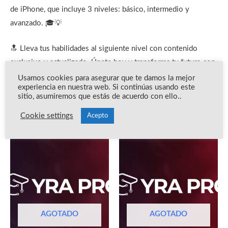
de iPhone, que incluye 3 niveles: básico, intermedio y
avanzado. 🎓💡
🔝 Lleva tus habilidades al siguiente nivel con contenido
exclusivo y actualizado. Únete hoy y transforma tu futuro con
YRA. 🚀📚
Usamos cookies para asegurar que te damos la mejor
experiencia en nuestra web. Si continúas usando este
sitio, asumiremos que estás de acuerdo con ello..
Cookie settings
Acepto
Productos relacionados
AGOTADO
AGOTADO