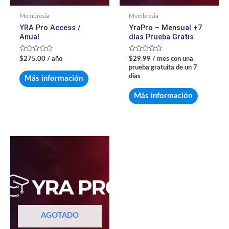
Membresia
Membresia
YRA Pro Access /
YraPro – Mensual +7
Anual
días Prueba Gratis
Valorado
Valorado
$
275.00
/ año
$
29.99
/ mes con una
con
con
prueba gratuita de un 7
0
0
de
de
dias
Más información
5
5
Más información
AGOTADO