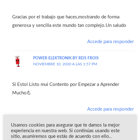
Gracias por el trabajo que haces,mostrando de forma
generosa y sencilla este mundo tan complejo.Un saludo
Accede para responder
POWER-ELEKTRONIK BY REIS FROIS
NOVIEMBRE 10, 2020 A LAS 1:57 PM
Si Estoi Listo mui Contento por Empezar a Aprender
Mucho💪
Accede para responder
Usamos cookies para asegurar que te damos la mejor
SANTI1356
experiencia en nuestra web. Si continúas usando este
NOVIEMBRE 10, 2020 A LAS 8:50 AM
sitio, asumiremos que estás de acuerdo con ello..