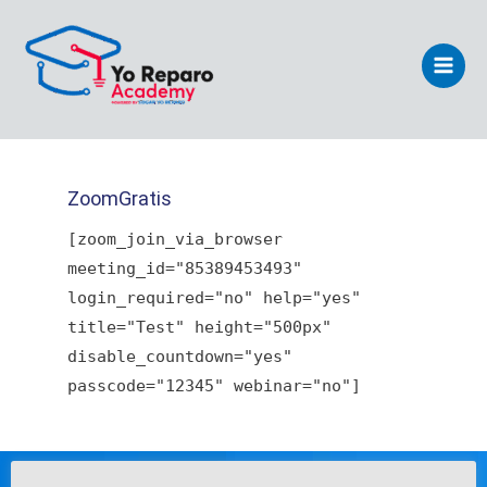
Ir
Main
al
Men
contenido
ZoomGratis
[zoom_join_via_browser
meeting_id="85389453493"
login_required="no" help="yes"
title="Test" height="500px"
disable_countdown="yes"
passcode="12345" webinar="no"]
Acerca de la empresa