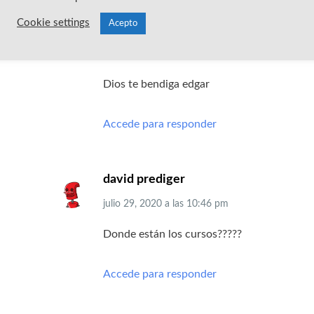
Cookie settings
Acepto
Jeinson Rodriguez
julio 26, 2020
a las
8:53 pm
Dios te bendiga edgar
Accede para responder
david prediger
julio 29, 2020
a las
10:46 pm
Donde están los cursos?????
Accede para responder