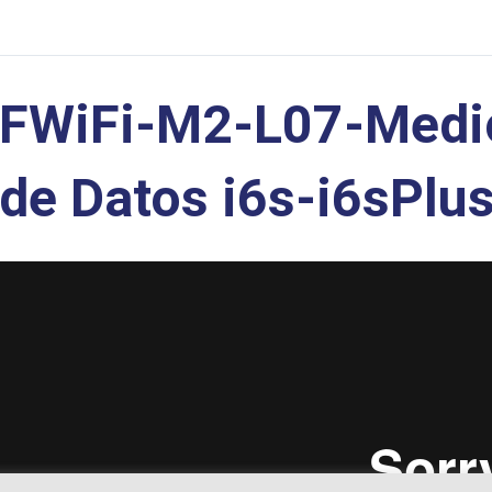
FWiFi-M2-L07-Medic
de Datos i6s-i6sPlu