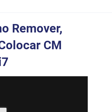
o Remover,
y Colocar CM
i7