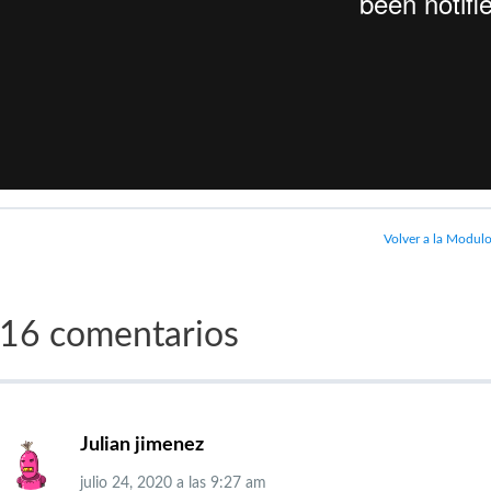
Volver a la Modul
16 comentarios
Julian jimenez
julio 24, 2020
a las
9:27 am