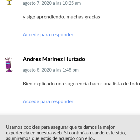
agosto 7, 2020
a las
10:25 am
y sigo aprendiendo. muchas gracias
Accede para responder
Andres Marinez Hurtado
agosto 8, 2020
a las
1:48 pm
Bien explicado una sugerencia hacer una lista de todos
Accede para responder
Roger Perdomo Zelaya
Usamos cookies para asegurar que te damos la mejor
experiencia en nuestra web. Si continúas usando este sitio,
agosto 13, 2020
a las
8:18 pm
asumiremos que estás de acuerdo con ello..