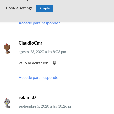
Cookie settings
Cual es el nombre del programa que aparece en el víde
Acepto
Accede para responder
ClaudioCmr
agosto 23, 2020
a las
8:03 pm
valio la aclracion …😁
Accede para responder
robinll87
septiembre 5, 2020
a las
10:26 pm