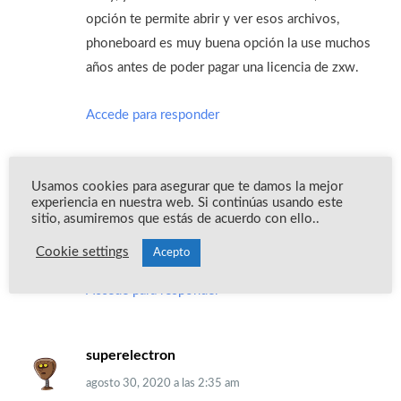
opción te permite abrir y ver esos archivos,
phoneboard es muy buena opción la use muchos
años antes de poder pagar una licencia de zxw.
Accede para responder
ftarifa
Usamos cookies para asegurar que te damos la mejor
experiencia en nuestra web. Si continúas usando este
agosto 24, 2020
a las
8:16 pm
sitio, asumiremos que estás de acuerdo con ello..
donde descargo apple map
Cookie settings
Acepto
Accede para responder
superelectron
agosto 30, 2020
a las
2:35 am