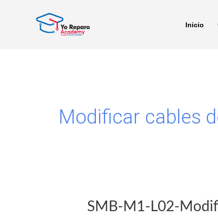
Ir
al
Inicio
contenido
Modificar cables 
SMB-M1-L02-Modific
SMB-