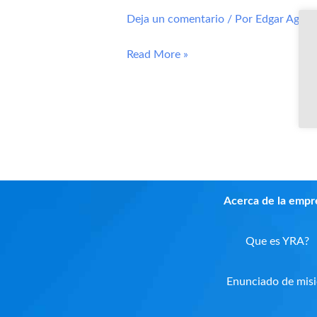
M1-
Deja un comentario
/ Por
Edgar Aguir
L02-
Modificar
Read More »
cables
del
multímetro
Acerca de la empr
Que es YRA?
Enunciado de mis