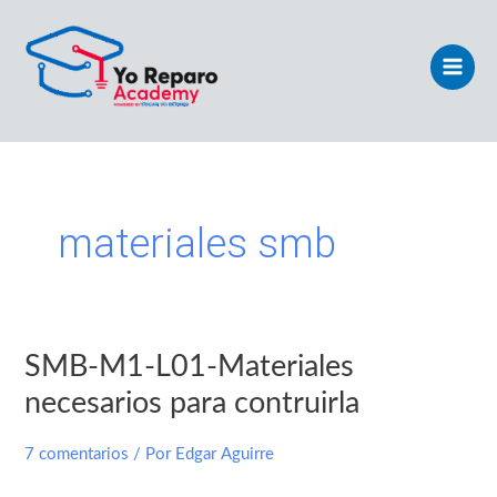
Ir
Main
al
Men
contenido
materiales smb
SMB-M1-L01-Materiales
SMB-
M1-
necesarios para contruirla
L01-
Materiales
7 comentarios
/ Por
Edgar Aguirre
necesarios