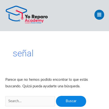
Ir
Main
al
Men
contenido
Buscar
por:
señal
Parece que no hemos podido encontrar lo que estás
buscando. Quizá pueda ayudarte una búsqueda.