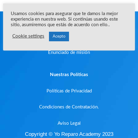
Usamos cookies para asegurar que te damos la mejor
experiencia en nuestra web. Si continúas usando este
Acerca de la empresa
sitio, asumiremos que estás de acuerdo con ello..
Cookie settings
Que es YRA?
Acepto
Enunciado de misión
Nuestras Políticas
Políticas de Privacidad
Condiciones de Contratación.
Aviso Legal
Copyright © Yo Reparo Academy 2023