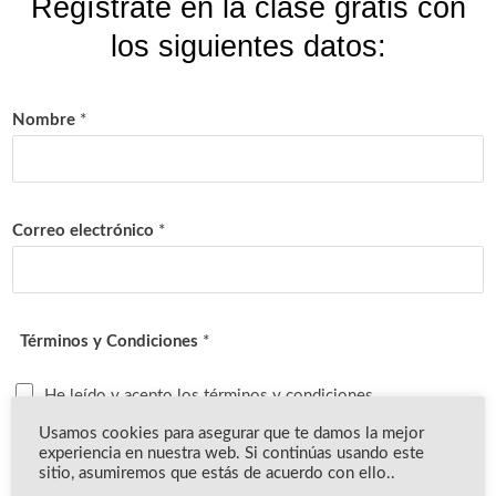
Regístrate en la clase gratis con
los siguientes datos:
Nombre
*
Correo electrónico
*
Términos y Condiciones
*
He leído y acepto los términos y condiciones
*Al enviar este formulario, estarás aceptando que comparta en tu email
Usamos cookies para asegurar que te damos la mejor
información y contenidos muy potentes sobre nuestro sitio web. Los datos de
experiencia en nuestra web. Si continúas usando este
carácter personal que nos facilites mediante este formulario serán tratados por Yo
sitio, asumiremos que estás de acuerdo con ello..
Reparo Academy, con la finalidad de enviarte nuestras publicaciones,
promociones de productos y/o servicios y recursos exclusivos. Al llenar este