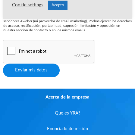
formulario, estás dando tu consentimiento expreso para que tus datos sean
Cookie settings
Acepto
tratados conforme a las finalidades de este formulario, descritas en la política de
privacidad. El hecho de no aceptarla puede tener como consecuencia el no
poder atender a tu solicitud. Los datos que me facilites serán ubicados en los
servidores Aweber (mi proveedor de email marketing), Podrás ejercer los derechos
de acceso, rectificación, portabilidad, supresión, limitación y oposición en
nuestra sección de contacto o en los mismos emails.
Enviar mis datos
Acerca de la empresa
Que es YRA?
Enunciado de misión