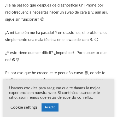
¿Te ha pasado que después de diagnosticar un iPhone por
radiofrecuencia necesitas hacer un swap de cara B y, aun así,
sigue sin funcionar? 🤔
¡A mí también me ha pasado! Y en ocasiones, el problema es
simplemente una mala técnica en el swap de cara B. 😕
¿Y esto tiene que ser difícil? ¿Imposible? ¡Por supuesto que
no! 🚫👎
Es por eso que he creado este pequeño curso 📘, donde te
explico paso a paso y de manera muy comprensible cómo
realizar un swap de cara B correctamente desde el primer
Usamos cookies para asegurar que te damos la mejor
experiencia en nuestra web. Si continúas usando este
intento.
sitio, asumiremos que estás de acuerdo con ello..
Cookie settings
Con este curso quedarás capacitad@ para enfrentar cualquier
Acepto
swap de cara B, sin importar el modelo. 🏆