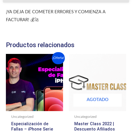
¡YA DEJA DE COMETER ERRORES Y COMIENZA A
FACTURAR! 💰🚀
Productos relacionados
El
El
¡Oferta!
precio
precio
original
actual
era:
es:
$400.00.
$250.00.
AGOTADO
Uncategorized
Uncategorized
Especialización de
Master Class 2022 |
Fallas – iPhone Serie
Descuento Afiliados