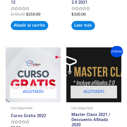
12
2.0 2021
Valorado
Valorado
$
400.00
$
250.00
$
320.00
con
con
0
0
de
de
Añadir al carrito
Leer más
5
5
El
El
¡Oferta!
precio
precio
original
actual
era:
es:
$750.00.
$450.00.
AGOTADO
AGOTADO
Uncategorized
Uncategorized
Master Class 2021 /
Curso Gratis 2022
Descuento Afiliado
2020