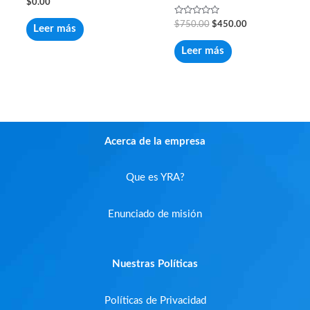
Valorado
$
0.00
con
0
Valorado
$
750.00
$
450.00
de
Leer más
con
5
0
de
Leer más
5
Acerca de la empresa
Que es YRA?
Enunciado de misión
Nuestras Políticas
Políticas de Privacidad