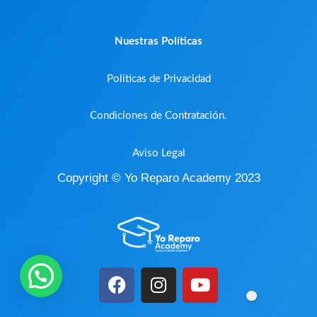
Nuestras Políticas
Políticas de Privacidad
Condiciones de Contratación.
Aviso Legal
Copyright © Yo Reparo Academy 2023
F
I
Y
a
n
o
c
s
u