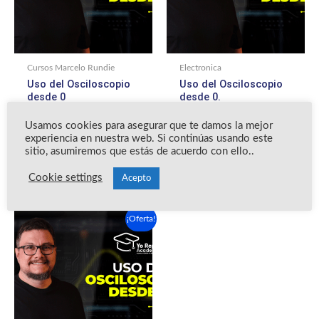
Cursos Marcelo Rundie
Electronica
Uso del Osciloscopio
Uso del Osciloscopio
desde 0
desde 0.
Usamos cookies para asegurar que te damos la mejor
Valorado
Valorado
$
150.00
$
60.00
$
150.00
$
60.00
con
con
experiencia en nuestra web. Si continúas usando este
0
0
sitio, asumiremos que estás de acuerdo con ello..
de
de
Añadir al carrito
Add to cart
5
5
Cookie settings
Acepto
El
El
¡Oferta!
precio
precio
original
actual
era:
es:
$150.00.
$60.00.