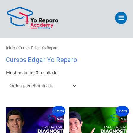
Ir
Main
al
Men
contenido
Inicio
/ Cursos Edgar Yo Reparo
Cursos Edgar Yo Reparo
Mostrando los 3 resultados
El
El
El
El
¡Oferta!
¡Oferta!
precio
precio
precio
precio
original
actual
original
actual
era:
es:
era:
es:
$120.00.
$60.00.
$150.00.
$75.00.