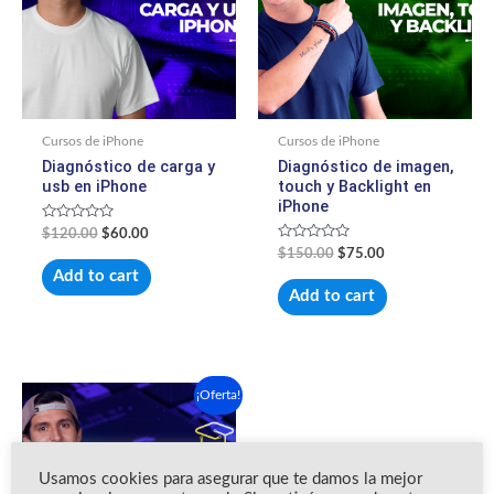
Cursos de iPhone
Cursos de iPhone
Diagnóstico de carga y
Diagnóstico de imagen,
usb en iPhone
touch y Backlight en
iPhone
Valorado
$
120.00
$
60.00
con
Valorado
$
150.00
$
75.00
0
con
de
Add to cart
0
5
de
Add to cart
5
El
El
¡Oferta!
precio
precio
original
actual
era:
es:
$450.00.
$275.00.
Usamos cookies para asegurar que te damos la mejor