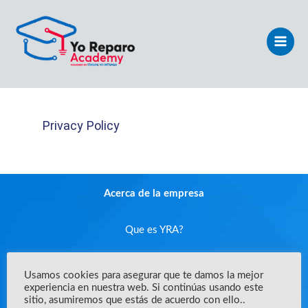
Ir
Main
al
Men
contenido
Privacy Policy
Acerca de la empresa
Que es YRA?
Enunciado de misión
Usamos cookies para asegurar que te damos la mejor
experiencia en nuestra web. Si continúas usando este
sitio, asumiremos que estás de acuerdo con ello..