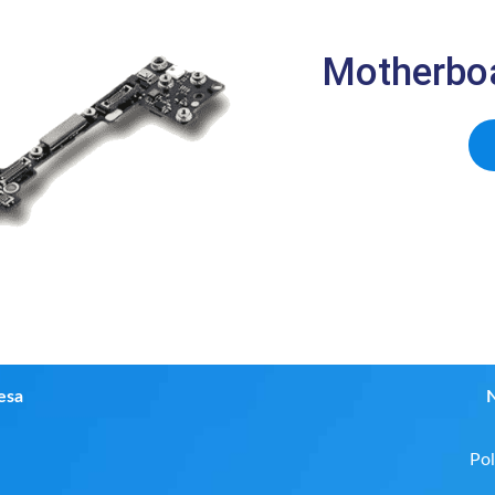
Motherboa
esa
N
Pol