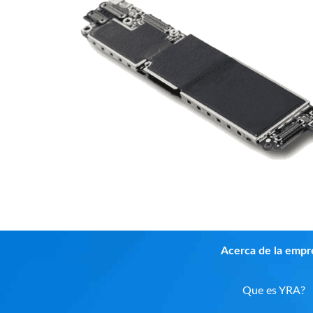
Acerca de la empr
Que es YRA?