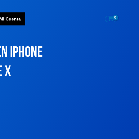
Mi Cuenta
EN IPHONE
e x