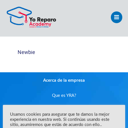
Ir
Main
al
Men
contenido
Newbie
Acerca de la empresa
Que es YRA?
Enunciado de misión
Usamos cookies para asegurar que te damos la mejor
experiencia en nuestra web. Si continúas usando este
sitio, asumiremos que estás de acuerdo con ello..