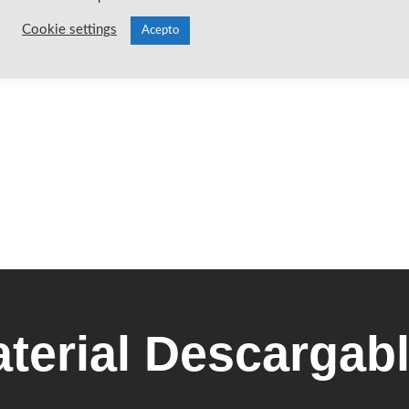
UNIRME YA!
Cookie settings
Acepto
terial Descargab