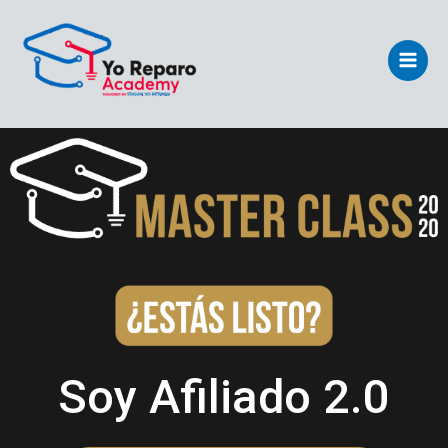
Ir
Main
al
Men
contenido
Soy Afiliado 2.0