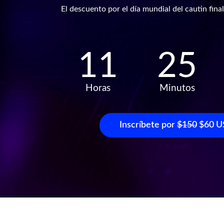
El descuento por el día mundial del cautin final
11
25
Horas
Minutos
Inscríbete por
$150
$60 U