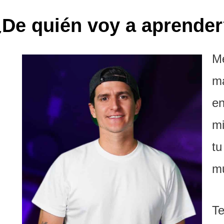
De quién voy a aprende
Me
ma
en
mi
tu
mu
Te