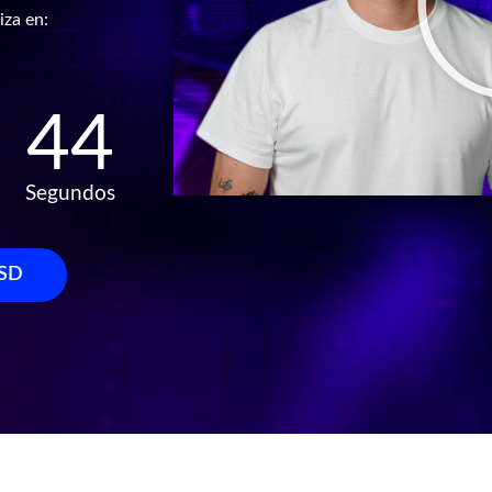
iza en:
43
Segundos
SD