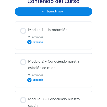
Contenido del Curso
Expandir todo
Modulo 1 – Introducción
2 Lecciones
Expandir
Contenido de la Modulo
Modulo 2 – Conociendo nuestra
0% COMPLETADO
0/2 pasos
estación de calor
9 Lecciones
Expandir
RM1L1 Introduccion General
Contenido de la Modulo
RM1L2 Resumen del Curso
Modulo 3 – Conociendo nuestro
0% COMPLETADO
0/9 pasos
cautín