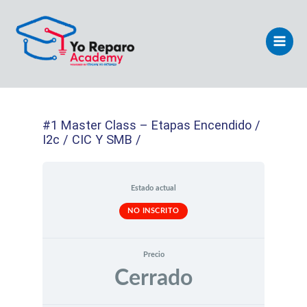
Ir
Main
al
Men
contenido
#1 Master Class – Etapas Encendido /
I2c / CIC Y SMB /
Estado actual
NO INSCRITO
Precio
Cerrado