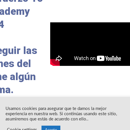
cademy
4
guir las
nes del
ne algún
ma.
Usamos cookies para asegurar que te damos la mejor
experiencia en nuestra web. Si continúas usando este sitio,
asumiremos que estás de acuerdo con ello..
aran grabadas y se estarán subiendo a su perfil una vez se fin
Cookie settings