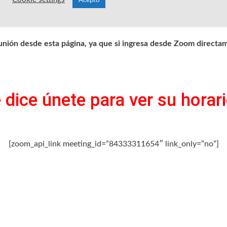
Acepto
omputador
DE CLIC AQUÍ.
eunión desde esta página, ya que si ingresa desde Zoom directam
 dice únete para ver su horari
[zoom_api_link meeting_id=”84333311654″ link_only=”no”]