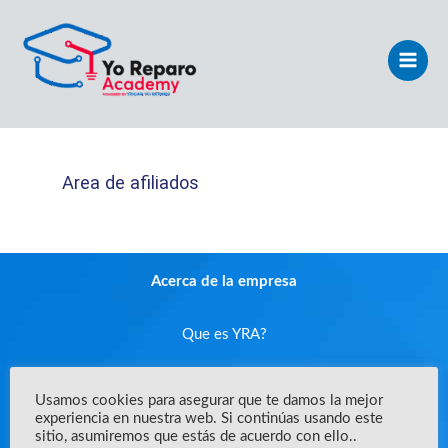
Ir
Main
al
Men
contenido
Area de afiliados
Acerca de la empresa
Que es YRA?
Enunciado de misión
Usamos cookies para asegurar que te damos la mejor
experiencia en nuestra web. Si continúas usando este
sitio, asumiremos que estás de acuerdo con ello..