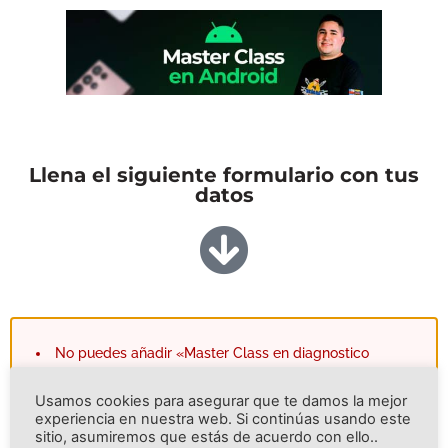
Llena el siguiente formulario con tus
datos
No puedes añadir «Master Class en diagnostico
Android - Paquete Completo» al carrito porque el
producto está agotado.
Usamos cookies para asegurar que te damos la mejor
experiencia en nuestra web. Si continúas usando este
sitio, asumiremos que estás de acuerdo con ello..