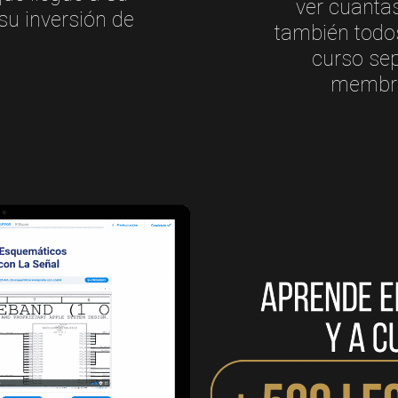
ver cuantas
su inversión de
también todo
curso sep
membres