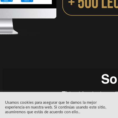
Usamos cookies para asegurar que te damos la mejor
experiencia en nuestra web. Si continúas usando este sitio,
asumiremos que estás de acuerdo con ello..