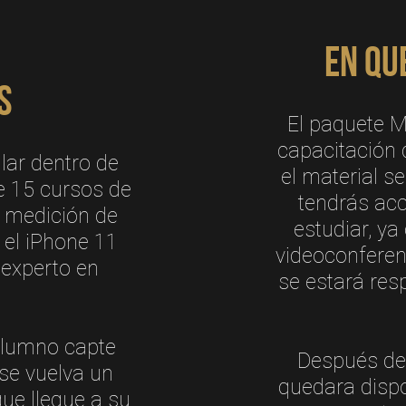
En qu
s
El paquete M
capacitación
lar dentro de
el material 
e 15 cursos de
tendrás acc
y medición de
estudiar, y
a el iPhone 11
videoconferen
 experto en
se estará res
alumno capte
Después de
 se vuelva un
quedara dispo
que llegue a su