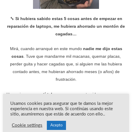
🔧
Si hubiera sabido estas 5 cosas antes de empezar en
reparación de laptops, me hubiera ahorrado un montón de
cagadas…
Mirá, cuando arranqué en este mundo
nadie me dijo estas
cosas
. Tuve que mandarme mil macanas, quemar placas,
perder guita y hacer cagadas que, si alguien me las hubiera
contado antes, me hubieran ahorrado meses (o años) de
frustración.
Hoy quiero
compartírtelas con vos
en este video, para que no
repitas los mismos errores boludos que yo cometí al principio.
Usamos cookies para asegurar que te damos la mejor
experiencia en nuestra web. Si continúas usando este
sitio, asumiremos que estás de acuerdo con ello..
Si estás empezando o incluso si ya llevás un tiempo en esto,
tenés que ver esto antes de seguir metiendo la pata
.
Cookie settings
Acepto