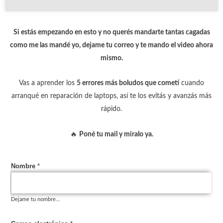
Si estás empezando en esto y no querés mandarte tantas cagadas
como me las mandé yo, dejame tu correo y te mando el video ahora
mismo.
Vas a aprender los
5 errores más boludos que cometí
cuando
arranqué en reparación de laptops, así te los evitás y avanzás más
rápido.
🔥
Poné tu mail y miralo ya.
e
Nombre
*
l
e
c
Dejame tu nombre...
t
r