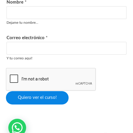
Nombre
*
N
o
m
Dejame tu nombre...
b
r
Correo electrónico
*
e
e
Y tu correo aquí!
l
e
c
t
r
Quiero ver el curso!
ó
n
i
c