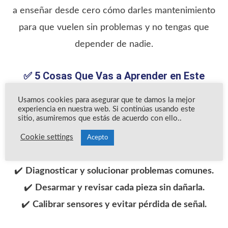
a enseñar desde cero cómo darles mantenimiento
para que vuelen sin problemas y no tengas que
depender de nadie.
✅
5 Cosas Que Vas a Aprender en Este
Curso Gratis:
Usamos cookies para asegurar que te damos la mejor
✔️
Hacerle mantenimiento a tu drone para que
experiencia en nuestra web. Si continúas usando este
sitio, asumiremos que estás de acuerdo con ello..
vuele sin fallas.
✔️
Limpiar y lubricar motores para evitar
Cookie settings
Acepto
sobrecalentamiento.
✔️
Diagnosticar y solucionar problemas comunes.
✔️
Desarmar y revisar cada pieza sin dañarla.
✔️
Calibrar sensores y evitar pérdida de señal.