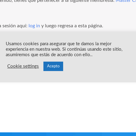
enido, tienes que pertenecer a la siguiente membresía:
Master Cl
a sesión aquí:
log in
y luego regresa a esta página.
error por favor comunícate a
info@yoreparoacademy.com
y con 
Usamos cookies para asegurar que te damos la mejor
experiencia en nuestra web. Si continúas usando este sitio,
asumiremos que estás de acuerdo con ello..
Cookie settings
Acepto
y 🧡